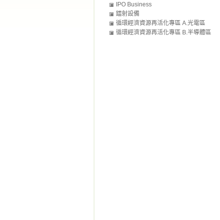
IPO Business
鐳射設備
循環經濟資源再活化專區 A.光電區
(Photovoltaic Zone)
循環經濟資源再活化專區 B.半導體區
(Semiconductor Zone)