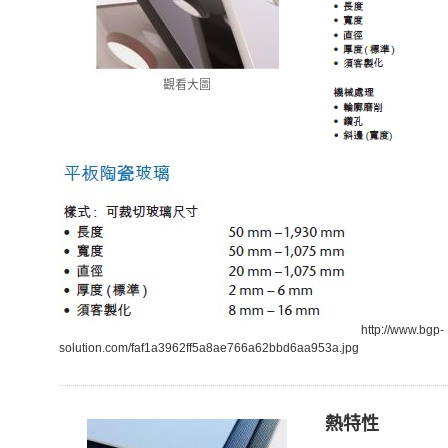
觀看大圖
http://www.bgp-
solution.com/faf1a3962ff5a8ae766a62bbd6aa953a.jpg
熱特性